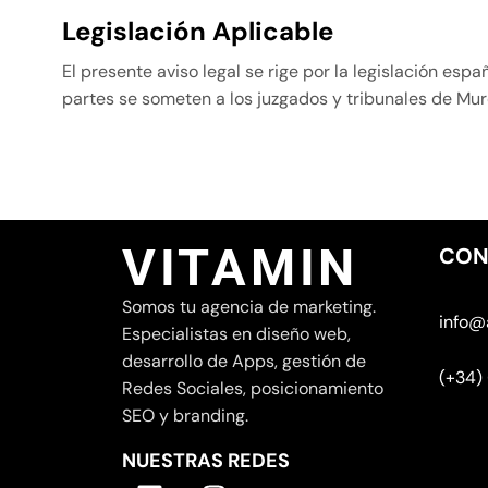
Legislación Aplicable
El presente aviso legal se rige por la legislación es
partes se someten a los juzgados y tribunales de Mu
VITAMIN
CON
Somos tu agencia de marketing.
info@
Especialistas en diseño web,
desarrollo de Apps, gestión de
(+34)
Redes Sociales, posicionamiento
SEO y branding.
NUESTRAS REDES