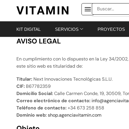
VITAMIN
KIT DIGITAL
SERVICIOS
PROYECTOS
AVISO LEGAL
En cumplimiento con lo dispuesto en la Ley 34/2002, d
este sitio web es titularidad de:
Titular:
Next Innovaciones Tecnológicas S.L.U.
CIF:
B67782359
Domicilio Social:
Calle Carmen Conde, 19, 30509, Tor
Correo electrónico de contacto:
info@agenciavit
Teléfono de contacto:
+34 673 258 858
Dominio web:
shop.agenciavitamin.com
Objeto